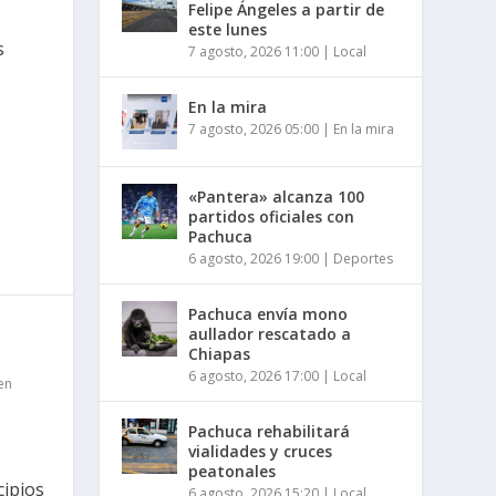
Felipe Ángeles a partir de
este lunes
s
7 agosto, 2026 11:00
|
Local
En la mira
7 agosto, 2026 05:00
|
En la mira
«Pantera» alcanza 100
partidos oficiales con
Pachuca
6 agosto, 2026 19:00
|
Deportes
Pachuca envía mono
aullador rescatado a
Chiapas
6 agosto, 2026 17:00
|
Local
en
Pachuca rehabilitará
vialidades y cruces
peatonales
cipios
6 agosto, 2026 15:20
|
Local