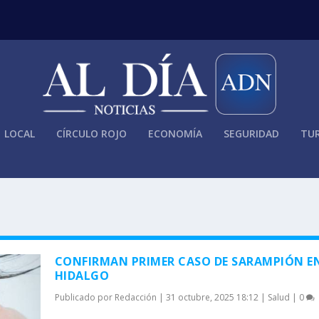
LOCAL
CÍRCULO ROJO
ECONOMÍA
SEGURIDAD
TUR
CONFIRMAN PRIMER CASO DE SARAMPIÓN E
HIDALGO
Publicado por
Redacción
|
31 octubre, 2025 18:12
|
Salud
|
0