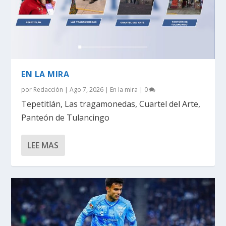
EN LA MIRA
por
Redacción
|
Ago 7, 2026
|
En la mira
|
0
Tepetitlán, Las tragamonedas, Cuartel del Arte,
Panteón de Tulancingo
LEE MAS