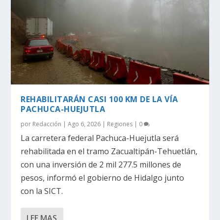
REHABILITARÁN CASI 100 KM DE LA VÍA
PACHUCA-HUEJUTLA
por
Redacción
|
Ago 6, 2026
|
Regiones
|
0
La carretera federal Pachuca-Huejutla será
rehabilitada en el tramo Zacualtipán-Tehuetlán,
con una inversión de 2 mil 277.5 millones de
pesos, informó el gobierno de Hidalgo junto
con la SICT.
LEE MAS