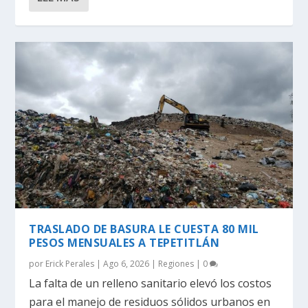
TRASLADO DE BASURA LE CUESTA 80 MIL
PESOS MENSUALES A TEPETITLÁN
por
Erick Perales
|
Ago 6, 2026
|
Regiones
|
0
La falta de un relleno sanitario elevó los costos
para el manejo de residuos sólidos urbanos en