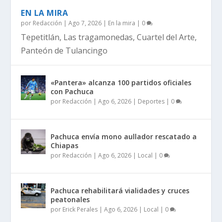
EN LA MIRA
por
Redacción
|
Ago 7, 2026
|
En la mira
|
0
Tepetitlán, Las tragamonedas, Cuartel del Arte,
Panteón de Tulancingo
«Pantera» alcanza 100 partidos oficiales
con Pachuca
por
Redacción
|
Ago 6, 2026
|
Deportes
|
0
Pachuca envía mono aullador rescatado a
Chiapas
por
Redacción
|
Ago 6, 2026
|
Local
|
0
Pachuca rehabilitará vialidades y cruces
peatonales
por
Erick Perales
|
Ago 6, 2026
|
Local
|
0