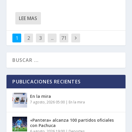
LEE MAS
1
2
3
...
71
PUBLICACIONES RECIENTES
En la mira
7 agosto, 2026 05:00
|
En la mira
«Pantera» alcanza 100 partidos oficiales
con Pachuca
6 agosto, 2026 19:00
|
Deportes