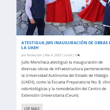
ATESTIGUA JMS INAUGURACIÓN DE OBRAS 
LA UAEH
por
Redacción
|
Mar 4, 2025
|
Local
|
0
Julio Menchaca atestiguó la inauguración de
diversas obras de infraestructura perteneciente
la Universidad Autónoma del Estado de Hidalgo
(UAEH), como la Escuela Preparatoria No. 8, clín
odontológicas y la remodelación del Centro de
Extensión Universitaria (Ceuni).
LEE MAS