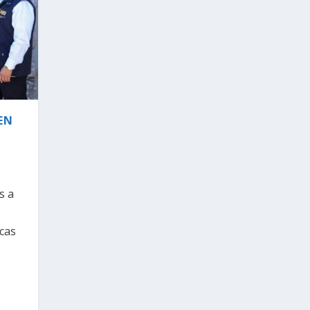
EN
s a
icas