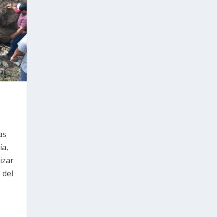
as
ía,
izar
 del