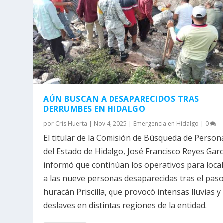
AÚN BUSCAN A DESAPARECIDOS TRAS
DERRUMBES EN HIDALGO
por
Cris Huerta
|
Nov 4, 2025
|
Emergencia en Hidalgo
|
0
El titular de la Comisión de Búsqueda de Person
del Estado de Hidalgo, José Francisco Reyes Garc
informó que continúan los operativos para local
a las nueve personas desaparecidas tras el paso
huracán Priscilla, que provocó intensas lluvias y
deslaves en distintas regiones de la entidad.