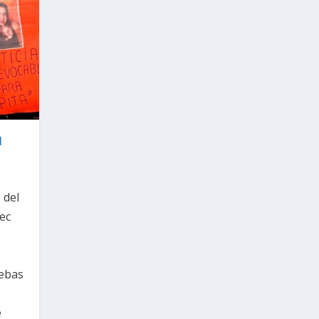
N
 del
pec
uebas
e