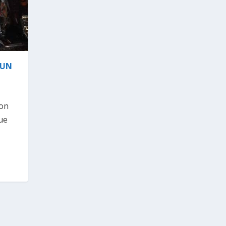
 UN
ron
ue