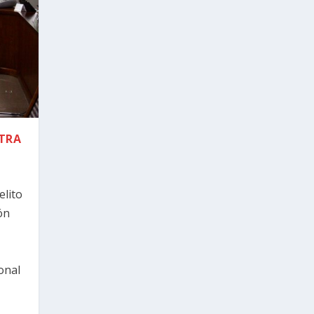
NTRA
elito
ón
onal