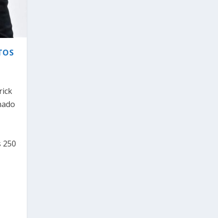
TOS
rick
onado
s 250