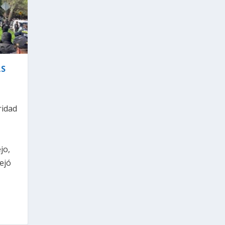
AS
ridad
jo,
ejó