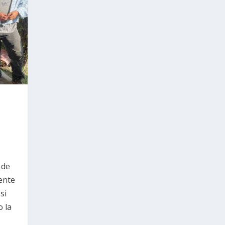
 de
ente
si
o la