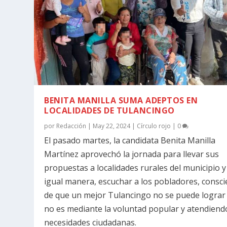
BENITA MANILLA SUMA ADEPTOS EN
LOCALIDADES DE TULANCINGO
por
Redacción
|
May 22, 2024
|
Círculo rojo
|
0
El pasado martes, la candidata Benita Manilla
Martínez aprovechó la jornada para llevar sus
propuestas a localidades rurales del municipio y
igual manera, escuchar a los pobladores, consci
de que un mejor Tulancingo no se puede lograr 
no es mediante la voluntad popular y atendiend
necesidades ciudadanas.