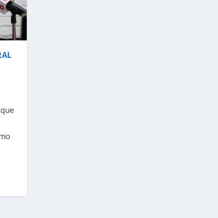
RAL
 que
imo