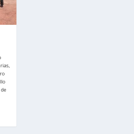
o
rias,
ro
llo
 de