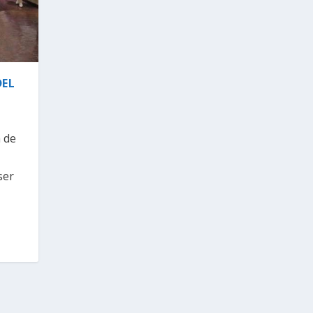
DEL
a de
ser