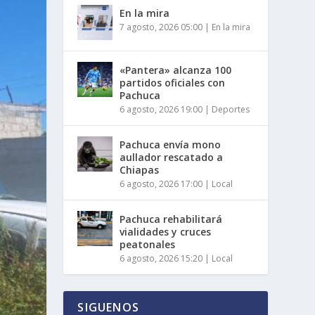
En la mira
7 agosto, 2026 05:00
|
En la mira
«Pantera» alcanza 100
partidos oficiales con
Pachuca
6 agosto, 2026 19:00
|
Deportes
Pachuca envía mono
aullador rescatado a
Chiapas
6 agosto, 2026 17:00
|
Local
Pachuca rehabilitará
vialidades y cruces
peatonales
6 agosto, 2026 15:20
|
Local
SIGUENOS