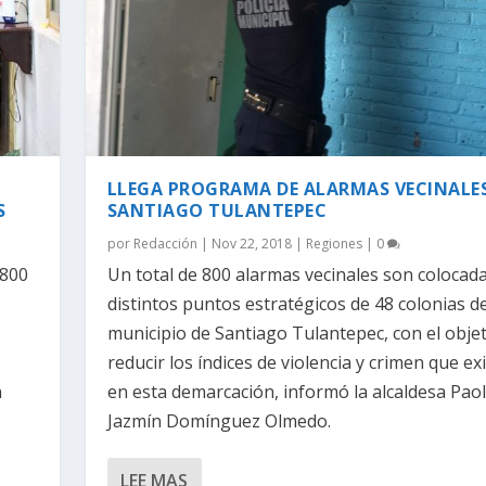
LLEGA PROGRAMA DE ALARMAS VECINALE
S
SANTIAGO TULANTEPEC
por
Redacción
|
Nov 22, 2018
|
Regiones
|
0
 800
Un total de 800 alarmas vecinales son colocad
distintos puntos estratégicos de 48 colonias de
municipio de Santiago Tulantepec, con el objet
s
reducir los índices de violencia y crimen que ex
n
en esta demarcación, informó la alcaldesa Pao
Jazmín Domínguez Olmedo.
LEE MAS