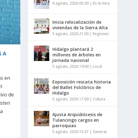
6 agosto, 2026 05:00
|
En la mira
Inicia relocalización de
viviendas de la Sierra Alta
5 agosto, 2026 21:00
|
Regiones
Hidalgo plantará 2
S A
millones de árboles en
jornada nacional
5 agosto, 2026 19:00
|
Local
as en
Exposición rescata historia
l
del Ballet Folclórico de
Hidalgo
ivo de
5 agosto, 2026 17:00
|
Cultura
isten
la
Ajusta Arquidiócesis de
Tulancingo cargos en
parroquias
5 agosto, 2026 15:37
|
General