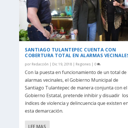
SANTIAGO TULANTEPEC CUENTA CON
COBERTURA TOTAL EN ALARMAS VECINALE
por
Redacción
|
Dic 19, 2018
|
Regiones
|
0
Con la puesta en funcionamiento de un total de
alarmas vecinales, el Gobierno Municipal de
Santiago Tulantepec de manera conjunta con el
Gobierno Estatal, pretende inhibir y disuadir lo
índices de violencia y delincuencia que existen e
esta demarcación.
LEE MAS