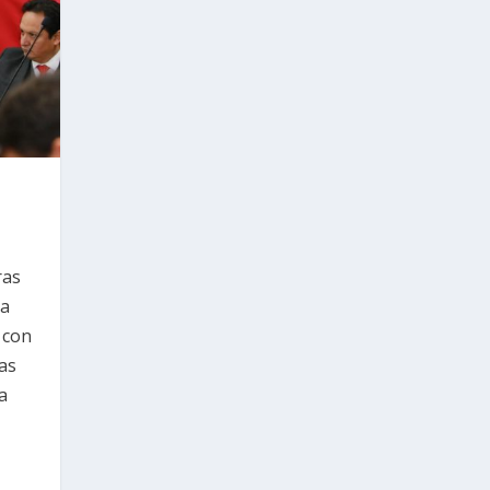
ras
na
 con
as
a