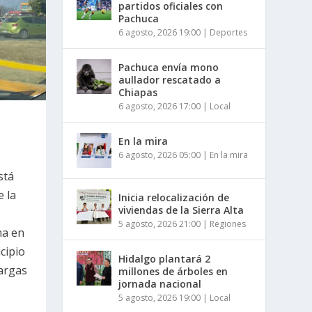
partidos oficiales con
Pachuca
6 agosto, 2026 19:00
|
Deportes
Pachuca envía mono
aullador rescatado a
Chiapas
6 agosto, 2026 17:00
|
Local
En la mira
6 agosto, 2026 05:00
|
En la mira
stá
e la
Inicia relocalización de
viviendas de la Sierra Alta
5 agosto, 2026 21:00
|
Regiones
na en
cipio
Hidalgo plantará 2
largas
millones de árboles en
jornada nacional
5 agosto, 2026 19:00
|
Local