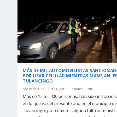
MÁS DE MIL AUTOMOVILISTAS SANCIONAD
POR USAR CELULAR MIENTRAS MANEJAN, E
TULANCINGO
por
Redacción
|
Oct 11, 2018
|
Regiones
|
0
Más de 12 mil 400 personas, han sido infraccio
en lo que va del presente año en el municipio de
Tulancingo, por cometer alguna falta administra