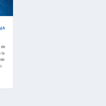
AJA
 de
 la
 de
o.