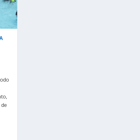
A
iodo
nto,
 de