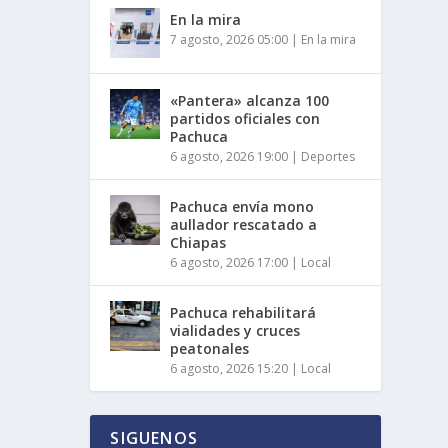
En la mira
7 agosto, 2026 05:00
|
En la mira
«Pantera» alcanza 100
partidos oficiales con
Pachuca
6 agosto, 2026 19:00
|
Deportes
Pachuca envía mono
aullador rescatado a
Chiapas
6 agosto, 2026 17:00
|
Local
Pachuca rehabilitará
vialidades y cruces
peatonales
6 agosto, 2026 15:20
|
Local
SIGUENOS