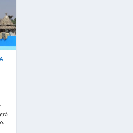
JA
y
ogró
o.