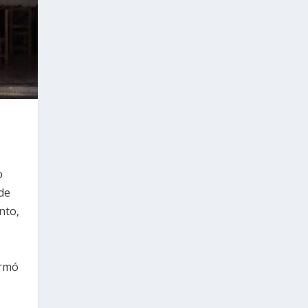
o
 de
nto,
ormó