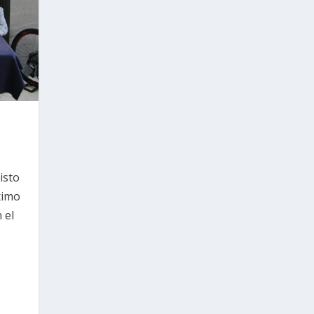
isto
óximo
 el