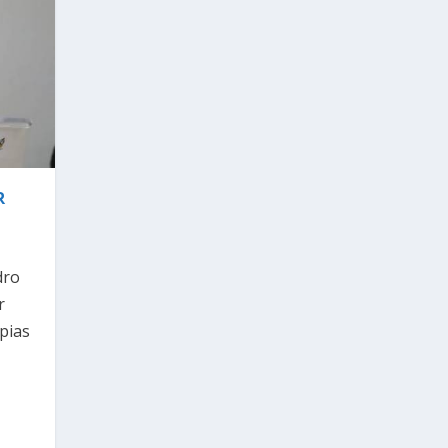
R
dro
r
pias