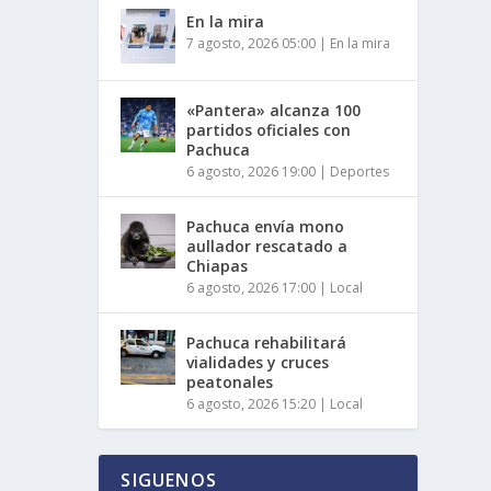
En la mira
7 agosto, 2026 05:00
|
En la mira
«Pantera» alcanza 100
partidos oficiales con
Pachuca
6 agosto, 2026 19:00
|
Deportes
Pachuca envía mono
aullador rescatado a
Chiapas
6 agosto, 2026 17:00
|
Local
Pachuca rehabilitará
vialidades y cruces
peatonales
6 agosto, 2026 15:20
|
Local
SIGUENOS