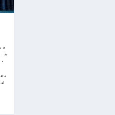
o a
 sin
ue
tará
tal