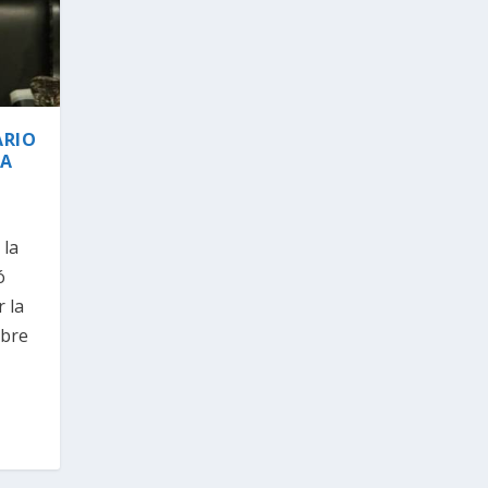
ARIO
VA
 la
ó
 la
obre