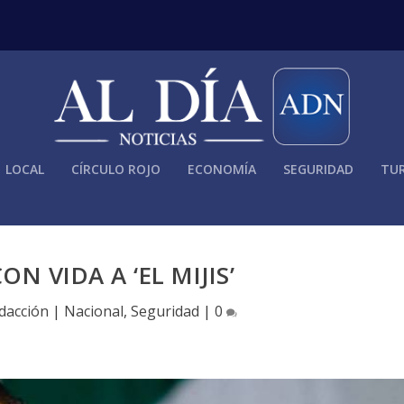
LOCAL
CÍRCULO ROJO
ECONOMÍA
SEGURIDAD
TUR
N VIDA A ‘EL MIJIS’
dacción
|
Nacional
,
Seguridad
|
0