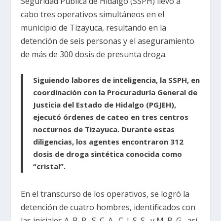
Seguridad Pública de Hidalgo (SSPH) llevó a
cabo tres operativos simultáneos en el
municipio de Tizayuca, resultando en la
detención de seis personas y el aseguramiento
de más de 300 dosis de presunta droga.
Siguiendo labores de inteligencia, la SSPH, en
coordinación con la Procuraduría General de
Justicia del Estado de Hidalgo (PGJEH),
ejecutó órdenes de cateo en tres centros
nocturnos de Tizayuca. Durante estas
diligencias, los agentes encontraron 312
dosis de droga sintética conocida como
“cristal”.
En el transcurso de los operativos, se logró la
detención de cuatro hombres, identificados con
las iniciales A. B. R., S. C. A., C. J. S. S., y M. B. G., así