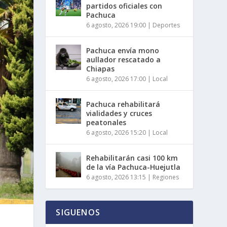
partidos oficiales con
Pachuca
6 agosto, 2026 19:00
|
Deportes
Pachuca envía mono
aullador rescatado a
Chiapas
6 agosto, 2026 17:00
|
Local
Pachuca rehabilitará
vialidades y cruces
peatonales
6 agosto, 2026 15:20
|
Local
Rehabilitarán casi 100 km
de la vía Pachuca-Huejutla
6 agosto, 2026 13:15
|
Regiones
SIGUENOS