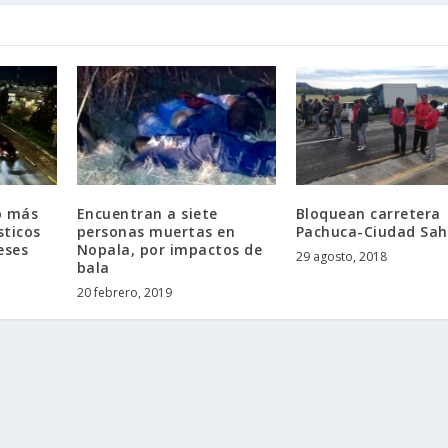
o más
Encuentran a siete
Bloquean carretera
sticos
personas muertas en
Pachuca-Ciudad Sa
eses
Nopala, por impactos de
29 agosto, 2018
bala
20 febrero, 2019