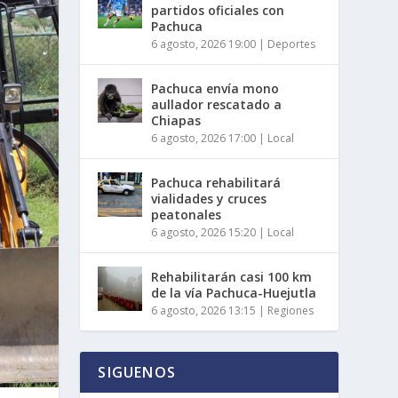
partidos oficiales con
Pachuca
6 agosto, 2026 19:00
|
Deportes
Pachuca envía mono
aullador rescatado a
Chiapas
6 agosto, 2026 17:00
|
Local
Pachuca rehabilitará
vialidades y cruces
peatonales
6 agosto, 2026 15:20
|
Local
Rehabilitarán casi 100 km
de la vía Pachuca-Huejutla
6 agosto, 2026 13:15
|
Regiones
SIGUENOS