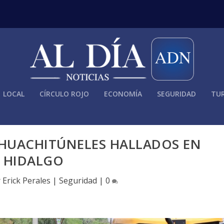
LOCAL
CÍRCULO ROJO
ECONOMÍA
SEGURIDAD
TUR
 HUACHITÚNELES HALLADOS EN
HIDALGO
r
Erick Perales
|
Seguridad
|
0