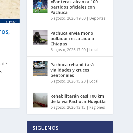
«Pantera» alcanza 100
partidos oficiales con
Pachuca
6 agosto, 2026 19:00
|
Deportes
TOS,
Pachuca envía mono
aullador rescatado a
Chiapas
6 agosto, 2026 17:00
|
Local
a de
Pachuca rehabilitará
vialidades y cruces
s,
peatonales
6 agosto, 2026 15:20
|
Local
Rehabilitarán casi 100 km
de la vía Pachuca-Huejutla
6 agosto, 2026 13:15
|
Regiones
SIGUENOS