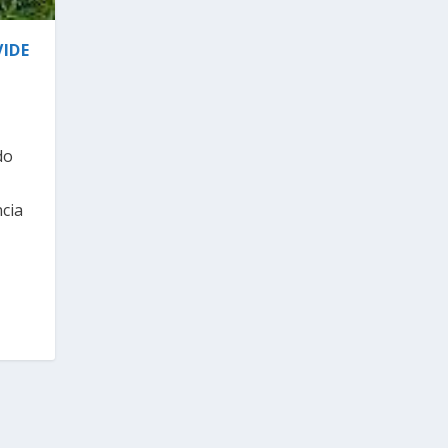
IDE
do
cia