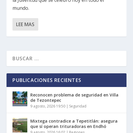
la Juventud que se celebró hoy en todo el
mundo.
LEE MAS
PUBLICACIONES RECIENTES
Reconocen problema de seguridad en Villa
de Tezontepec
9 agosto, 2026 19:50
|
Seguridad
Mixtega contradice a Tepetitlán: asegura
que sí operan trituradoras en Endhó
9 agosto, 2026 16:02
|
Regiones