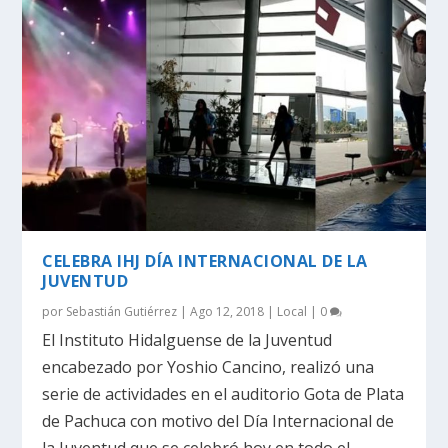
CELEBRA IHJ DÍA INTERNACIONAL DE LA
JUVENTUD
por
Sebastián Gutiérrez
|
Ago 12, 2018
|
Local
|
0
El Instituto Hidalguense de la Juventud
encabezado por Yoshio Cancino, realizó una
serie de actividades en el auditorio Gota de Plata
de Pachuca con motivo del Día Internacional de