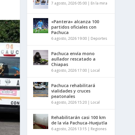
7 agosto, 2026 05:00
|
En la mira
«Pantera» alcanza 100
partidos oficiales con
Pachuca
6 agosto, 2026 19:00
|
Deportes
Pachuca envía mono
aullador rescatado a
Chiapas
6 agosto, 2026 17:00
|
Local
Pachuca rehabilitará
vialidades y cruces
peatonales
6 agosto, 2026 15:20
|
Local
Rehabilitarán casi 100 km
de la vía Pachuca-Huejutla
6 agosto, 2026 13:15
|
Regiones