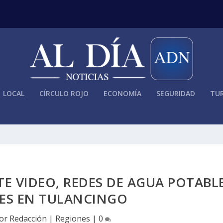
LOCAL
CÍRCULO ROJO
ECONOMÍA
SEGURIDAD
TUR
E VIDEO, REDES DE AGUA POTABL
JES EN TULANCINGO
por
Redacción
|
Regiones
|
0