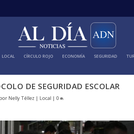
LOCAL
CÍRCULO ROJO
ECONOMÍA
SEGURIDAD
TUR
OCOLO DE SEGURIDAD ESCOLAR
 por
Nelly Téllez
|
Local
|
0