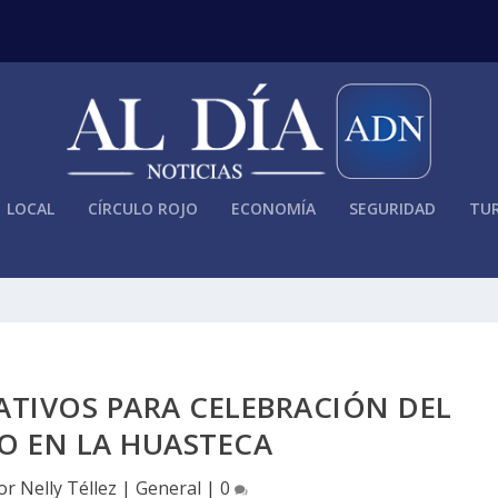
LOCAL
CÍRCULO ROJO
ECONOMÍA
SEGURIDAD
TUR
TIVOS PARA CELEBRACIÓN DEL
O EN LA HUASTECA
por
Nelly Téllez
|
General
|
0