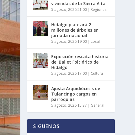
viviendas de la Sierra Alta
5 agosto, 2026 21:00
|
Regiones
Hidalgo plantará 2
millones de árboles en
jornada nacional
5 agosto, 2026 19:00
|
Local
Exposición rescata historia
del Ballet Folclórico de
Hidalgo
5 agosto, 2026 17:00
|
Cultura
Ajusta Arquidiócesis de
Tulancingo cargos en
parroquias
5 agosto, 2026 15:37
|
General
SIGUENOS