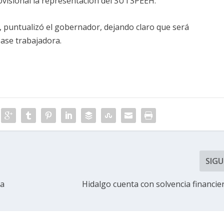
ovisional la representación del SUTSPEEH.
, puntualizó el gobernador, dejando claro que será
base trabajadora.
SIGU
na
Hidalgo cuenta con solvencia financie