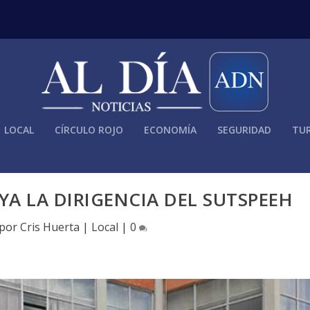
LOCAL
CÍRCULO ROJO
ECONOMÍA
SEGURIDAD
TUR
A LA DIRIGENCIA DEL SUTSPEEH
 por
Cris Huerta
|
Local
|
0