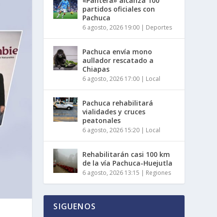
«Pantera» alcanza 100
partidos oficiales con
Pachuca
6 agosto, 2026 19:00
|
Deportes
Pachuca envía mono
aullador rescatado a
Chiapas
6 agosto, 2026 17:00
|
Local
Pachuca rehabilitará
vialidades y cruces
peatonales
6 agosto, 2026 15:20
|
Local
Rehabilitarán casi 100 km
de la vía Pachuca-Huejutla
6 agosto, 2026 13:15
|
Regiones
SIGUENOS