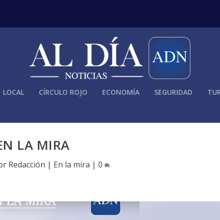
LOCAL
CÍRCULO ROJO
ECONOMÍA
SEGURIDAD
TUR
EN LA MIRA
por
Redacción
|
En la mira
|
0