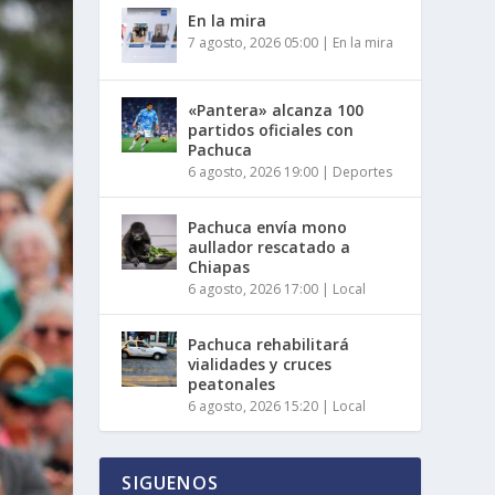
En la mira
7 agosto, 2026 05:00
|
En la mira
«Pantera» alcanza 100
partidos oficiales con
Pachuca
6 agosto, 2026 19:00
|
Deportes
Pachuca envía mono
aullador rescatado a
Chiapas
6 agosto, 2026 17:00
|
Local
Pachuca rehabilitará
vialidades y cruces
peatonales
6 agosto, 2026 15:20
|
Local
SIGUENOS