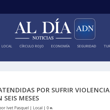
LOCAL
CÍRCULO ROJO
ECONOMÍA
SEGURIDAD
TUR
ATENDIDAS POR SUFRIR VIOLENCIA
N SEIS MESES
 por
Ivet Pasquel
|
Local
|
0