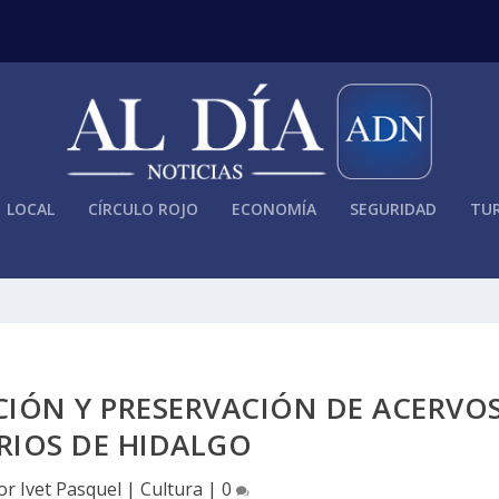
LOCAL
CÍRCULO ROJO
ECONOMÍA
SEGURIDAD
TUR
CIÓN Y PRESERVACIÓN DE ACERVO
RIOS DE HIDALGO
por
Ivet Pasquel
|
Cultura
|
0