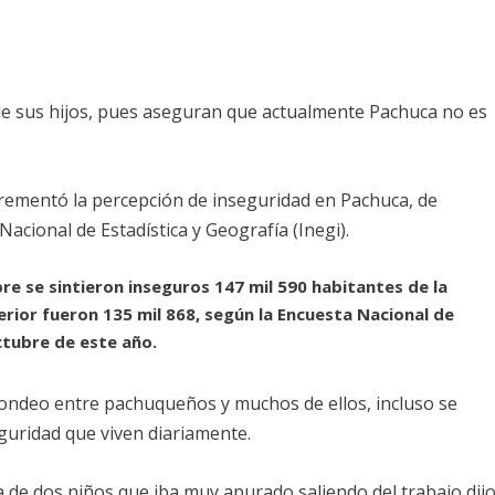
 de sus hijos, pues aseguran que actualmente Pachuca no es
crementó la percepción de inseguridad en Pachuca, de
 Nacional de Estadística y Geografía (Inegi).
bre se sintieron inseguros 147 mil 590 habitantes de la
erior fueron 135 mil 868, según la Encuesta Nacional de
ctubre de este año.
n sondeo entre pachuqueños y muchos de ellos, incluso se
guridad que viven diariamente.
 de dos niños que iba muy apurado saliendo del trabajo dij