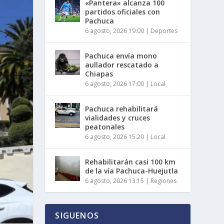
«Pantera» alcanza 100
partidos oficiales con
Pachuca
6 agosto, 2026 19:00
|
Deportes
Pachuca envía mono
aullador rescatado a
Chiapas
6 agosto, 2026 17:00
|
Local
Pachuca rehabilitará
vialidades y cruces
peatonales
6 agosto, 2026 15:20
|
Local
Rehabilitarán casi 100 km
de la vía Pachuca-Huejutla
6 agosto, 2026 13:15
|
Regiones
SIGUENOS