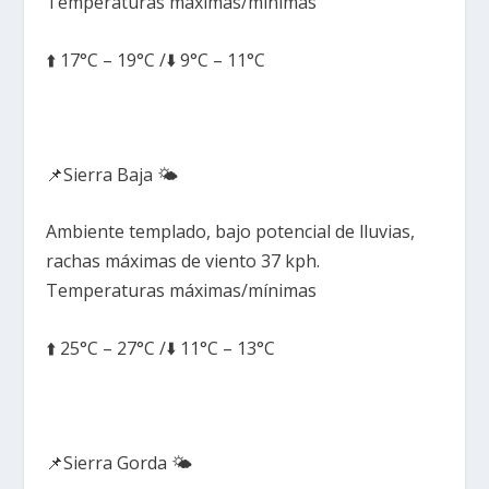
Temperaturas máximas/mínimas
⬆️ 17°C – 19°C /⬇️ 9°C – 11°C
📌Sierra Baja 🌤️
Ambiente templado, bajo potencial de lluvias,
rachas máximas de viento 37 kph.
Temperaturas máximas/mínimas
⬆️ 25°C – 27°C /⬇️ 11°C – 13°C
📌Sierra Gorda 🌤️