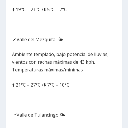
⬆️ 19°C – 21°C /⬇️ 5°C – 7°C
📌Valle del Mezquital 🌤️
Ambiente templado, bajo potencial de lluvias,
vientos con rachas máximas de 43 kph.
Temperaturas máximas/mínimas
⬆️ 21°C – 27°C /⬇️ 7°C – 10°C
📌Valle de Tulancingo 🌤️