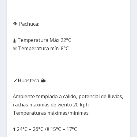
🔶 Pachuca:
🌡️ Temperatura Máx 22°C
❄ Temperatura mín. 8°C
📌Huasteca 🌦️
Ambiente templado a cálido, potencial de lluvias,
rachas máximas de viento 20 kph
Temperaturas máximas/mínimas
⬆️ 24°C – 26°C /⬇️ 15°C – 17°C