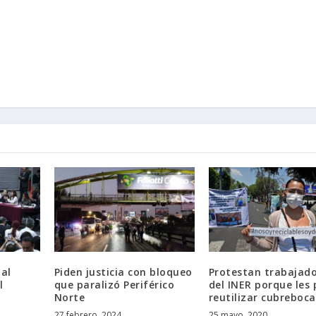
al
Piden justicia con bloqueo
Protestan trabajad
l
que paralizó Periférico
del INER porque les 
Norte
reutilizar cubreboca
27 febrero, 2024
25 mayo, 2020