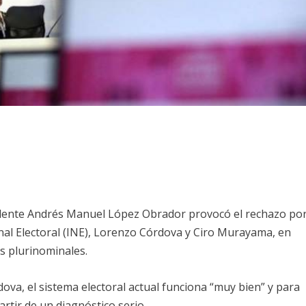
idente Andrés Manuel López Obrador provocó el rechazo po
onal Electoral (INE), Lorenzo Córdova y Ciro Murayama, en
os plurinominales.
ova, el sistema electoral actual funciona “muy bien” y para
rtir de un diagnóstico serio.