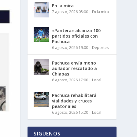
En la mira
7 agosto, 2026 05:00
|
En la mira
«Pantera» alcanza 100
partidos oficiales con
Pachuca
6 agosto, 2026 19:00
|
Deportes
Pachuca envía mono
aullador rescatado a
Chiapas
6 agosto, 2026 17:00
|
Local
Pachuca rehabilitará
vialidades y cruces
peatonales
6 agosto, 2026 15:20
|
Local
SIGUENOS