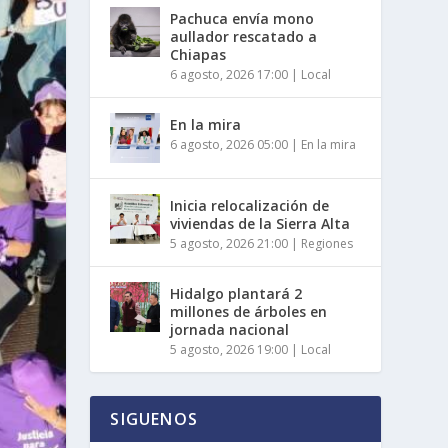
Pachuca envía mono
aullador rescatado a
Chiapas
6 agosto, 2026 17:00
|
Local
En la mira
6 agosto, 2026 05:00
|
En la mira
Inicia relocalización de
viviendas de la Sierra Alta
5 agosto, 2026 21:00
|
Regiones
Hidalgo plantará 2
millones de árboles en
jornada nacional
5 agosto, 2026 19:00
|
Local
SIGUENOS