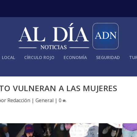
LOCAL
CÍRCULO ROJO
ECONOMÍA
SEGURIDAD
TUR
PTO VULNERAN A LAS MUJERES
por
Redacción
|
General
|
0