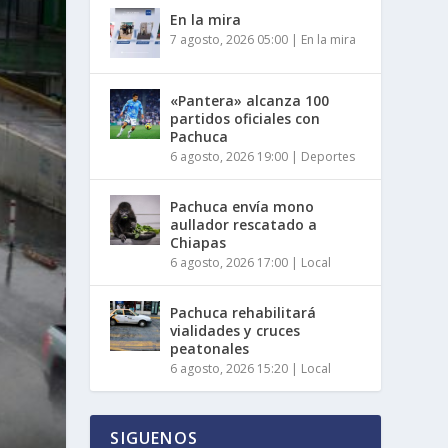
En la mira
7 agosto, 2026 05:00
|
En la mira
«Pantera» alcanza 100
partidos oficiales con
Pachuca
6 agosto, 2026 19:00
|
Deportes
Pachuca envía mono
aullador rescatado a
Chiapas
6 agosto, 2026 17:00
|
Local
Pachuca rehabilitará
vialidades y cruces
peatonales
6 agosto, 2026 15:20
|
Local
SIGUENOS