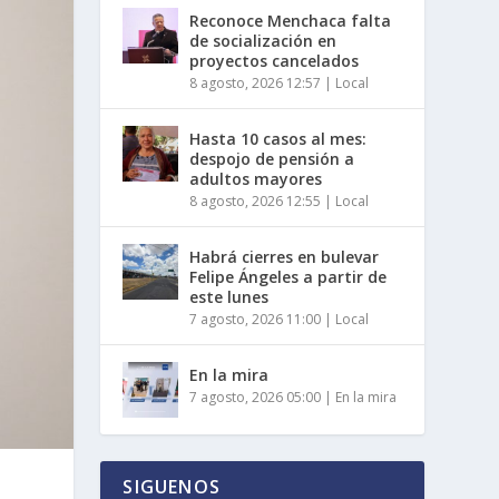
Reconoce Menchaca falta
de socialización en
proyectos cancelados
8 agosto, 2026 12:57
|
Local
Hasta 10 casos al mes:
despojo de pensión a
adultos mayores
8 agosto, 2026 12:55
|
Local
Habrá cierres en bulevar
Felipe Ángeles a partir de
este lunes
7 agosto, 2026 11:00
|
Local
En la mira
7 agosto, 2026 05:00
|
En la mira
SIGUENOS