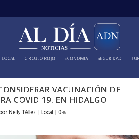
LOCAL
CÍRCULO ROJO
ECONOMÍA
SEGURIDAD
TUR
 CONSIDERAR VACUNACIÓN DE
A COVID 19, EN HIDALGO
 por
Nelly Téllez
|
Local
|
0