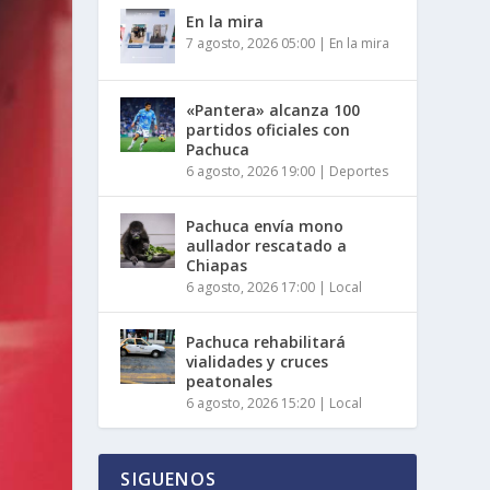
En la mira
7 agosto, 2026 05:00
|
En la mira
«Pantera» alcanza 100
partidos oficiales con
Pachuca
6 agosto, 2026 19:00
|
Deportes
Pachuca envía mono
aullador rescatado a
Chiapas
6 agosto, 2026 17:00
|
Local
Pachuca rehabilitará
vialidades y cruces
peatonales
6 agosto, 2026 15:20
|
Local
SIGUENOS